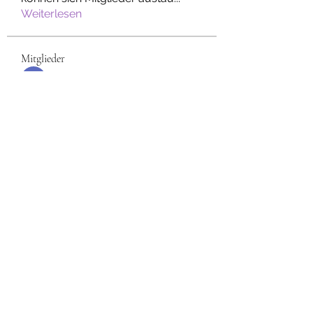
Weiterlesen
Mitglieder
Sonu Pawar
Folgen
Gabi Wimmer
Folgen
Maria-Theresia Meier
Folgen
73rikbk5my
Folgen
73rikbk5my
kajaljadhav2264
Folgen
kajaljadhav2264
Alle Mitglieder anzeigen (7)